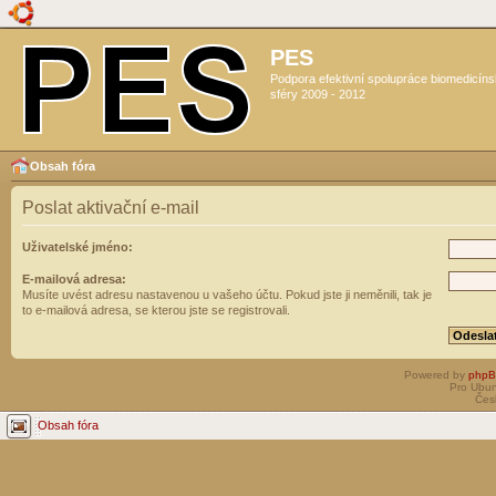
PES
Podpora efektivní spolupráce biomedicín
sféry 2009 - 2012
Obsah fóra
Poslat aktivační e-mail
Uživatelské jméno:
E-mailová adresa:
Musíte uvést adresu nastavenou u vašeho účtu. Pokud jste ji neměnili, tak je
to e-mailová adresa, se kterou jste se registrovali.
Powered by
php
Pro Ubun
Čes
Obsah fóra