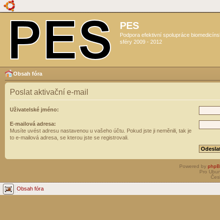
PES
Podpora efektivní spolupráce biomedicín
sféry 2009 - 2012
Obsah fóra
Poslat aktivační e-mail
Uživatelské jméno:
E-mailová adresa:
Musíte uvést adresu nastavenou u vašeho účtu. Pokud jste ji neměnili, tak je
to e-mailová adresa, se kterou jste se registrovali.
Powered by
php
Pro Ubun
Čes
Obsah fóra