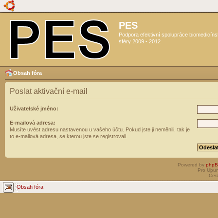
PES
Podpora efektivní spolupráce biomedicín
sféry 2009 - 2012
Obsah fóra
Poslat aktivační e-mail
Uživatelské jméno:
E-mailová adresa:
Musíte uvést adresu nastavenou u vašeho účtu. Pokud jste ji neměnili, tak je
to e-mailová adresa, se kterou jste se registrovali.
Powered by
php
Pro Ubun
Čes
Obsah fóra