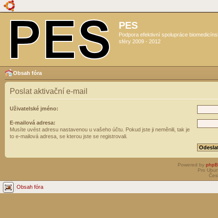
PES
Podpora efektivní spolupráce biomedicín
sféry 2009 - 2012
Obsah fóra
Poslat aktivační e-mail
Uživatelské jméno:
E-mailová adresa:
Musíte uvést adresu nastavenou u vašeho účtu. Pokud jste ji neměnili, tak je
to e-mailová adresa, se kterou jste se registrovali.
Powered by
php
Pro Ubun
Čes
Obsah fóra