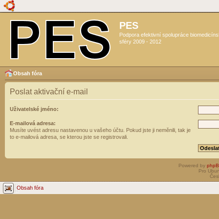
PES
Podpora efektivní spolupráce biomedicín
sféry 2009 - 2012
Obsah fóra
Poslat aktivační e-mail
Uživatelské jméno:
E-mailová adresa:
Musíte uvést adresu nastavenou u vašeho účtu. Pokud jste ji neměnili, tak je
to e-mailová adresa, se kterou jste se registrovali.
Powered by
php
Pro Ubun
Čes
Obsah fóra