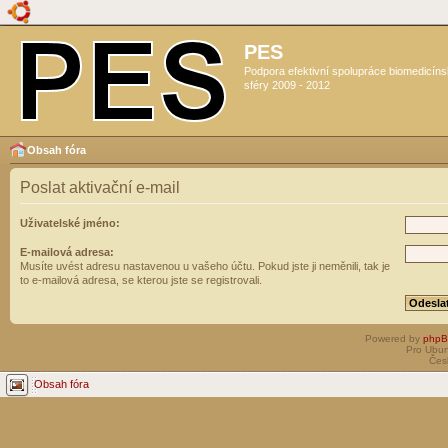
PES
Podpora efektivní spolupráce biomedicín
sféry 2009 - 2012
Obsah fóra
Poslat aktivační e-mail
Uživatelské jméno:
E-mailová adresa:
Musíte uvést adresu nastavenou u vašeho účtu. Pokud jste ji neměnili, tak je
to e-mailová adresa, se kterou jste se registrovali.
Powered by
php
Pro Ubun
Čes
Obsah fóra