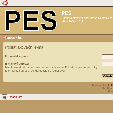
PES
Podpora efektivní spolupráce biomedicín
sféry 2009 - 2012
Obsah fóra
Poslat aktivační e-mail
Uživatelské jméno:
E-mailová adresa:
Musíte uvést adresu nastavenou u vašeho účtu. Pokud jste ji neměnili, tak je
to e-mailová adresa, se kterou jste se registrovali.
Powered by
php
Pro Ubun
Čes
Obsah fóra