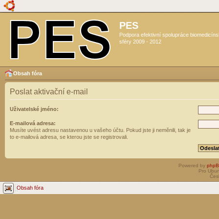
PES
Podpora efektivní spolupráce biomedicín
sféry 2009 - 2012
Obsah fóra
Poslat aktivační e-mail
Uživatelské jméno:
E-mailová adresa:
Musíte uvést adresu nastavenou u vašeho účtu. Pokud jste ji neměnili, tak je
to e-mailová adresa, se kterou jste se registrovali.
Powered by
php
Pro Ubun
Čes
Obsah fóra