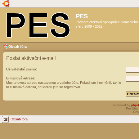
PES
Podpora efektivní spolupráce biomedicín
sféry 2009 - 2012
Obsah fóra
Poslat aktivační e-mail
Uživatelské jméno:
E-mailová adresa:
Musíte uvést adresu nastavenou u vašeho účtu. Pokud jste ji neměnili, tak je
to e-mailová adresa, se kterou jste se registrovali.
Powered by
php
Pro Ubun
Čes
Obsah fóra