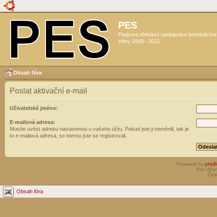
PES
Podpora efektivní spolupráce biomedicín
sféry 2009 - 2012
Obsah fóra
Poslat aktivační e-mail
Uživatelské jméno:
E-mailová adresa:
Musíte uvést adresu nastavenou u vašeho účtu. Pokud jste ji neměnili, tak je
to e-mailová adresa, se kterou jste se registrovali.
Powered by
php
Pro Ubun
Čes
Obsah fóra