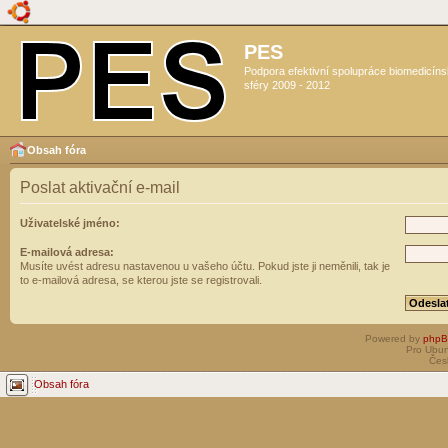
PES
Podpora efektivní spolupráce biomedicín
sféry 2009 - 2012
Obsah fóra
Poslat aktivační e-mail
Uživatelské jméno:
E-mailová adresa:
Musíte uvést adresu nastavenou u vašeho účtu. Pokud jste ji neměnili, tak je
to e-mailová adresa, se kterou jste se registrovali.
Powered by
php
Pro Ubun
Čes
Obsah fóra