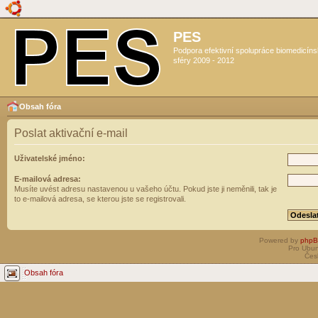
PES
Podpora efektivní spolupráce biomedicín
sféry 2009 - 2012
Obsah fóra
Poslat aktivační e-mail
Uživatelské jméno:
E-mailová adresa:
Musíte uvést adresu nastavenou u vašeho účtu. Pokud jste ji neměnili, tak je
to e-mailová adresa, se kterou jste se registrovali.
Powered by
php
Pro Ubun
Čes
Obsah fóra