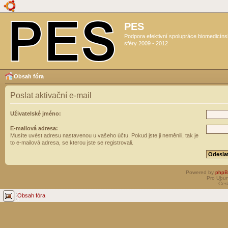
PES
Podpora efektivní spolupráce biomedicín
sféry 2009 - 2012
Obsah fóra
Poslat aktivační e-mail
Uživatelské jméno:
E-mailová adresa:
Musíte uvést adresu nastavenou u vašeho účtu. Pokud jste ji neměnili, tak je
to e-mailová adresa, se kterou jste se registrovali.
Powered by
php
Pro Ubun
Čes
Obsah fóra