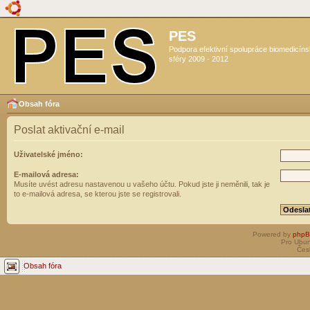
PES
Podpora efektivní spolupráce biomedicín
sféry 2009 - 2012
Obsah fóra
Poslat aktivační e-mail
Uživatelské jméno:
E-mailová adresa:
Musíte uvést adresu nastavenou u vašeho účtu. Pokud jste ji neměnili, tak je
to e-mailová adresa, se kterou jste se registrovali.
Powered by
php
Pro Ubun
Čes
Obsah fóra