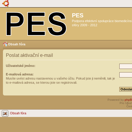
PES
Podpora efektivní spolupráce biomedicín
sféry 2009 - 2012
Obsah fóra
Poslat aktivační e-mail
Uživatelské jméno:
E-mailová adresa:
Musíte uvést adresu nastavenou u vašeho účtu. Pokud jste ji neměnili, tak je
to e-mailová adresa, se kterou jste se registrovali.
Powered by
php
Pro Ubun
Čes
Obsah fóra