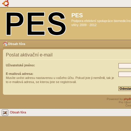
PES
Podpora efektivní spolupráce biomedicín
sféry 2009 - 2012
Obsah fóra
Poslat aktivační e-mail
Uživatelské jméno:
E-mailová adresa:
Musíte uvést adresu nastavenou u vašeho účtu. Pokud jste ji neměnili, tak je
to e-mailová adresa, se kterou jste se registrovali.
Powered by
php
Pro Ubun
Čes
Obsah fóra