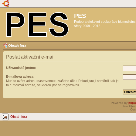
PES
Podpora efektivní spolupráce biomedicín
sféry 2009 - 2012
Obsah fóra
Poslat aktivační e-mail
Uživatelské jméno:
E-mailová adresa:
Musíte uvést adresu nastavenou u vašeho účtu. Pokud jste ji neměnili, tak je
to e-mailová adresa, se kterou jste se registrovali.
Powered by
php
Pro Ubun
Čes
Obsah fóra