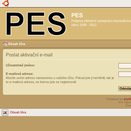
PES
Podpora efektivní spolupráce biomedicín
sféry 2009 - 2012
Obsah fóra
Poslat aktivační e-mail
Uživatelské jméno:
E-mailová adresa:
Musíte uvést adresu nastavenou u vašeho účtu. Pokud jste ji neměnili, tak je
to e-mailová adresa, se kterou jste se registrovali.
Powered by
php
Pro Ubun
Čes
Obsah fóra