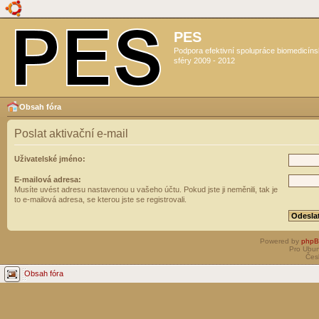
PES
Podpora efektivní spolupráce biomedicín
sféry 2009 - 2012
Obsah fóra
Poslat aktivační e-mail
Uživatelské jméno:
E-mailová adresa:
Musíte uvést adresu nastavenou u vašeho účtu. Pokud jste ji neměnili, tak je
to e-mailová adresa, se kterou jste se registrovali.
Powered by
php
Pro Ubun
Čes
Obsah fóra