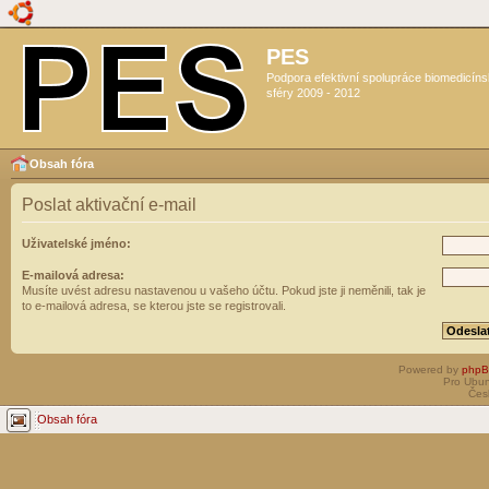
PES
Podpora efektivní spolupráce biomedicín
sféry 2009 - 2012
Obsah fóra
Poslat aktivační e-mail
Uživatelské jméno:
E-mailová adresa:
Musíte uvést adresu nastavenou u vašeho účtu. Pokud jste ji neměnili, tak je
to e-mailová adresa, se kterou jste se registrovali.
Powered by
php
Pro Ubun
Čes
Obsah fóra