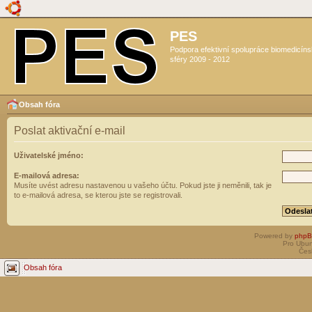
PES
Podpora efektivní spolupráce biomedicín
sféry 2009 - 2012
Obsah fóra
Poslat aktivační e-mail
Uživatelské jméno:
E-mailová adresa:
Musíte uvést adresu nastavenou u vašeho účtu. Pokud jste ji neměnili, tak je
to e-mailová adresa, se kterou jste se registrovali.
Powered by
php
Pro Ubun
Čes
Obsah fóra