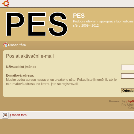
PES
Podpora efektivní spolupráce biomedicín
sféry 2009 - 2012
Obsah fóra
Poslat aktivační e-mail
Uživatelské jméno:
E-mailová adresa:
Musíte uvést adresu nastavenou u vašeho účtu. Pokud jste ji neměnili, tak je
to e-mailová adresa, se kterou jste se registrovali.
Powered by
php
Pro Ubun
Čes
Obsah fóra