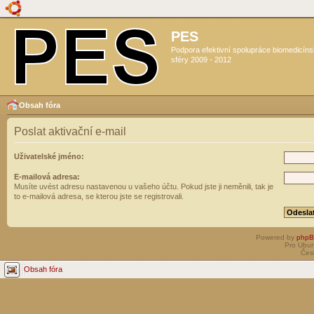
PES
Podpora efektivní spolupráce biomedicín
sféry 2009 - 2012
Obsah fóra
Poslat aktivační e-mail
Uživatelské jméno:
E-mailová adresa:
Musíte uvést adresu nastavenou u vašeho účtu. Pokud jste ji neměnili, tak je
to e-mailová adresa, se kterou jste se registrovali.
Powered by
php
Pro Ubun
Čes
Obsah fóra