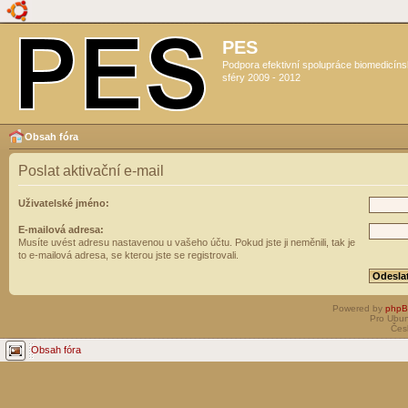
PES
Podpora efektivní spolupráce biomedicín
sféry 2009 - 2012
Obsah fóra
Poslat aktivační e-mail
Uživatelské jméno:
E-mailová adresa:
Musíte uvést adresu nastavenou u vašeho účtu. Pokud jste ji neměnili, tak je
to e-mailová adresa, se kterou jste se registrovali.
Powered by
php
Pro Ubun
Čes
Obsah fóra