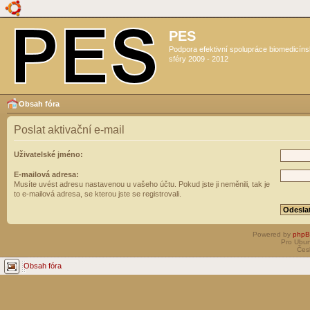
PES
Podpora efektivní spolupráce biomedicín
sféry 2009 - 2012
Obsah fóra
Poslat aktivační e-mail
Uživatelské jméno:
E-mailová adresa:
Musíte uvést adresu nastavenou u vašeho účtu. Pokud jste ji neměnili, tak je
to e-mailová adresa, se kterou jste se registrovali.
Powered by
php
Pro Ubun
Čes
Obsah fóra