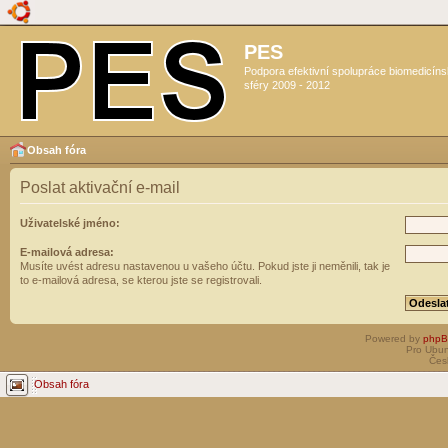
PES
Podpora efektivní spolupráce biomedicín
sféry 2009 - 2012
Obsah fóra
Poslat aktivační e-mail
Uživatelské jméno:
E-mailová adresa:
Musíte uvést adresu nastavenou u vašeho účtu. Pokud jste ji neměnili, tak je
to e-mailová adresa, se kterou jste se registrovali.
Powered by
php
Pro Ubun
Čes
Obsah fóra