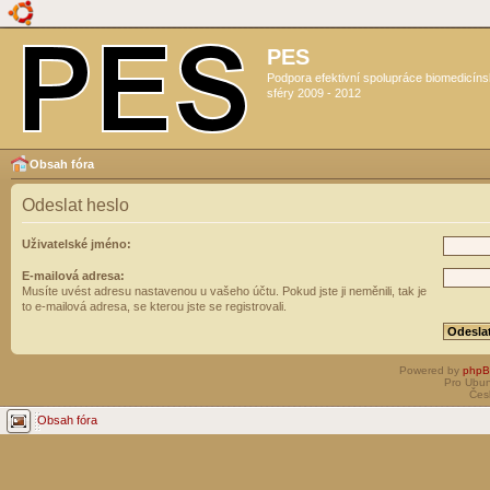
PES
Podpora efektivní spolupráce biomedicín
sféry 2009 - 2012
Obsah fóra
Odeslat heslo
Uživatelské jméno:
E-mailová adresa:
Musíte uvést adresu nastavenou u vašeho účtu. Pokud jste ji neměnili, tak je
to e-mailová adresa, se kterou jste se registrovali.
Powered by
php
Pro Ubun
Čes
Obsah fóra