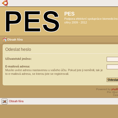
PES
Podpora efektivní spolupráce biomedicín
sféry 2009 - 2012
Obsah fóra
Odeslat heslo
Uživatelské jméno:
E-mailová adresa:
Musíte uvést adresu nastavenou u vašeho účtu. Pokud jste ji neměnili, tak je
to e-mailová adresa, se kterou jste se registrovali.
Powered by
php
Pro Ubun
Čes
Obsah fóra