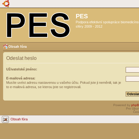
PES
Podpora efektivní spolupráce biomedicín
sféry 2009 - 2012
Obsah fóra
Odeslat heslo
Uživatelské jméno:
E-mailová adresa:
Musíte uvést adresu nastavenou u vašeho účtu. Pokud jste ji neměnili, tak je
to e-mailová adresa, se kterou jste se registrovali.
Powered by
php
Pro Ubun
Čes
Obsah fóra