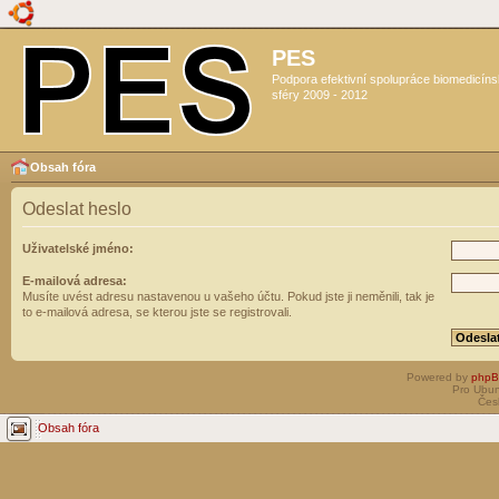
PES
Podpora efektivní spolupráce biomedicín
sféry 2009 - 2012
Obsah fóra
Odeslat heslo
Uživatelské jméno:
E-mailová adresa:
Musíte uvést adresu nastavenou u vašeho účtu. Pokud jste ji neměnili, tak je
to e-mailová adresa, se kterou jste se registrovali.
Powered by
php
Pro Ubun
Čes
Obsah fóra