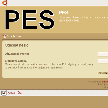
PES
Podpora efektivní spolupráce biomedicín
sféry 2009 - 2012
Obsah fóra
Odeslat heslo
Uživatelské jméno:
E-mailová adresa:
Musíte uvést adresu nastavenou u vašeho účtu. Pokud jste ji neměnili, tak je
to e-mailová adresa, se kterou jste se registrovali.
Powered by
php
Pro Ubun
Čes
Obsah fóra