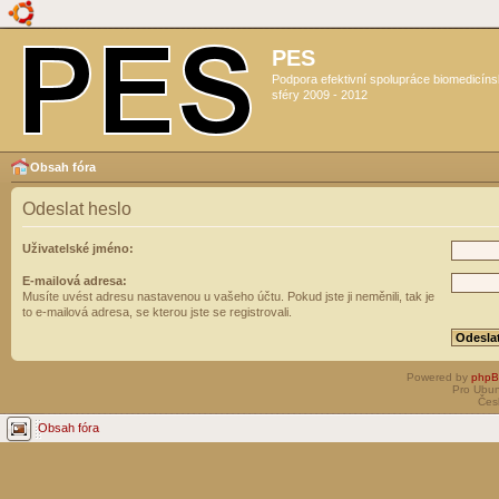
PES
Podpora efektivní spolupráce biomedicín
sféry 2009 - 2012
Obsah fóra
Odeslat heslo
Uživatelské jméno:
E-mailová adresa:
Musíte uvést adresu nastavenou u vašeho účtu. Pokud jste ji neměnili, tak je
to e-mailová adresa, se kterou jste se registrovali.
Powered by
php
Pro Ubun
Čes
Obsah fóra