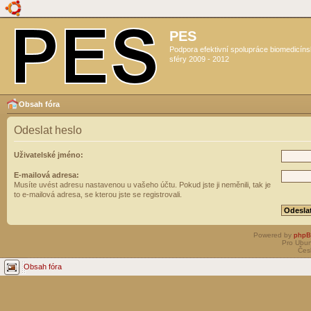
PES
Podpora efektivní spolupráce biomedicín
sféry 2009 - 2012
Obsah fóra
Odeslat heslo
Uživatelské jméno:
E-mailová adresa:
Musíte uvést adresu nastavenou u vašeho účtu. Pokud jste ji neměnili, tak je
to e-mailová adresa, se kterou jste se registrovali.
Powered by
php
Pro Ubun
Čes
Obsah fóra