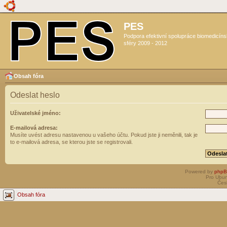
PES
Podpora efektivní spolupráce biomedicín
sféry 2009 - 2012
Obsah fóra
Odeslat heslo
Uživatelské jméno:
E-mailová adresa:
Musíte uvést adresu nastavenou u vašeho účtu. Pokud jste ji neměnili, tak je
to e-mailová adresa, se kterou jste se registrovali.
Powered by
php
Pro Ubun
Čes
Obsah fóra