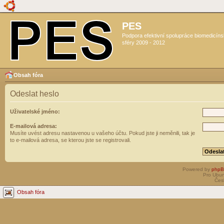
PES
Podpora efektivní spolupráce biomedicín
sféry 2009 - 2012
Obsah fóra
Odeslat heslo
Uživatelské jméno:
E-mailová adresa:
Musíte uvést adresu nastavenou u vašeho účtu. Pokud jste ji neměnili, tak je
to e-mailová adresa, se kterou jste se registrovali.
Powered by
php
Pro Ubun
Čes
Obsah fóra