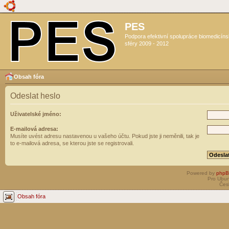
PES
Podpora efektivní spolupráce biomedicín
sféry 2009 - 2012
Obsah fóra
Odeslat heslo
Uživatelské jméno:
E-mailová adresa:
Musíte uvést adresu nastavenou u vašeho účtu. Pokud jste ji neměnili, tak je
to e-mailová adresa, se kterou jste se registrovali.
Powered by
php
Pro Ubun
Čes
Obsah fóra