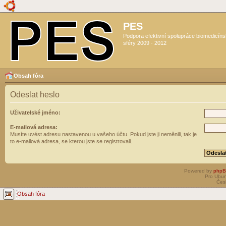
PES
Podpora efektivní spolupráce biomedicín
sféry 2009 - 2012
Obsah fóra
Odeslat heslo
Uživatelské jméno:
E-mailová adresa:
Musíte uvést adresu nastavenou u vašeho účtu. Pokud jste ji neměnili, tak je
to e-mailová adresa, se kterou jste se registrovali.
Powered by
php
Pro Ubun
Čes
Obsah fóra