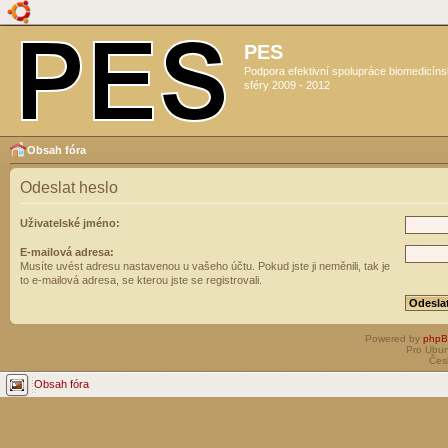
PES
Podpora efektivní spolupráce biomedicín
sféry 2009 - 2012
Obsah fóra
Odeslat heslo
Uživatelské jméno:
E-mailová adresa:
Musíte uvést adresu nastavenou u vašeho účtu. Pokud jste ji neměnili, tak je
to e-mailová adresa, se kterou jste se registrovali.
Powered by
php
Pro Ubun
Čes
Obsah fóra