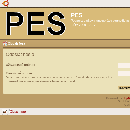
PES
Podpora efektivní spolupráce biomedicín
sféry 2009 - 2012
Obsah fóra
Odeslat heslo
Uživatelské jméno:
E-mailová adresa:
Musíte uvést adresu nastavenou u vašeho účtu. Pokud jste ji neměnili, tak je
to e-mailová adresa, se kterou jste se registrovali.
Powered by
php
Pro Ubun
Čes
Obsah fóra