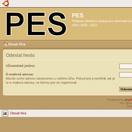
PES
Podpora efektivní spolupráce biomedicín
sféry 2009 - 2012
Obsah fóra
Odeslat heslo
Uživatelské jméno:
E-mailová adresa:
Musíte uvést adresu nastavenou u vašeho účtu. Pokud jste ji neměnili, tak je
to e-mailová adresa, se kterou jste se registrovali.
Powered by
php
Pro Ubun
Čes
Obsah fóra