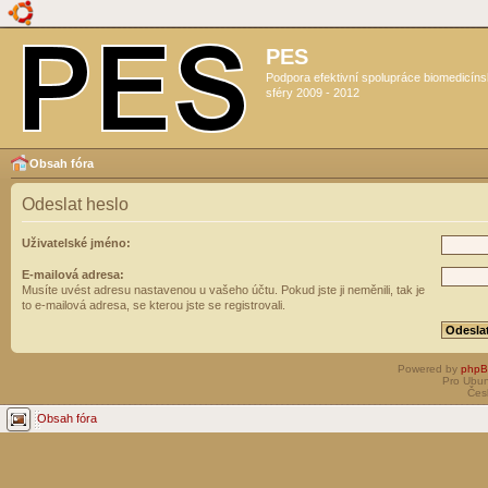
PES
Podpora efektivní spolupráce biomedicín
sféry 2009 - 2012
Obsah fóra
Odeslat heslo
Uživatelské jméno:
E-mailová adresa:
Musíte uvést adresu nastavenou u vašeho účtu. Pokud jste ji neměnili, tak je
to e-mailová adresa, se kterou jste se registrovali.
Powered by
php
Pro Ubun
Čes
Obsah fóra