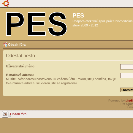
PES
Podpora efektivní spolupráce biomedicín
sféry 2009 - 2012
Obsah fóra
Odeslat heslo
Uživatelské jméno:
E-mailová adresa:
Musíte uvést adresu nastavenou u vašeho účtu. Pokud jste ji neměnili, tak je
to e-mailová adresa, se kterou jste se registrovali.
Powered by
php
Pro Ubun
Čes
Obsah fóra