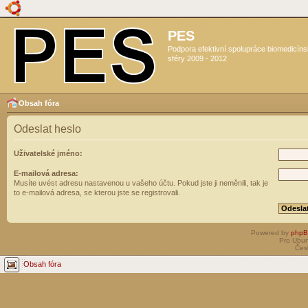
PES
Podpora efektivní spolupráce biomedicín
sféry 2009 - 2012
Obsah fóra
Odeslat heslo
Uživatelské jméno:
E-mailová adresa:
Musíte uvést adresu nastavenou u vašeho účtu. Pokud jste ji neměnili, tak je
to e-mailová adresa, se kterou jste se registrovali.
Powered by
php
Pro Ubun
Čes
Obsah fóra