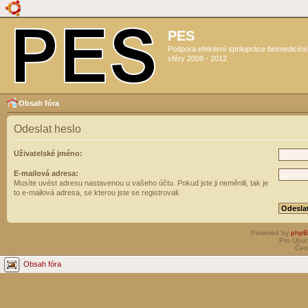
PES
Podpora efektivní spolupráce biomedicín
sféry 2009 - 2012
Obsah fóra
Odeslat heslo
Uživatelské jméno:
E-mailová adresa:
Musíte uvést adresu nastavenou u vašeho účtu. Pokud jste ji neměnili, tak je
to e-mailová adresa, se kterou jste se registrovali.
Powered by
php
Pro Ubun
Čes
Obsah fóra