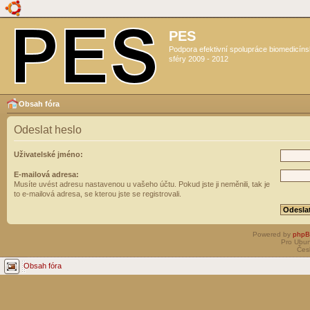
PES
Podpora efektivní spolupráce biomedicín
sféry 2009 - 2012
Obsah fóra
Odeslat heslo
Uživatelské jméno:
E-mailová adresa:
Musíte uvést adresu nastavenou u vašeho účtu. Pokud jste ji neměnili, tak je
to e-mailová adresa, se kterou jste se registrovali.
Powered by
php
Pro Ubun
Čes
Obsah fóra