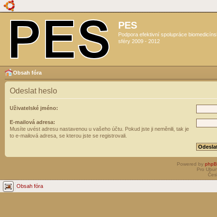
PES
Podpora efektivní spolupráce biomedicín
sféry 2009 - 2012
Obsah fóra
Odeslat heslo
Uživatelské jméno:
E-mailová adresa:
Musíte uvést adresu nastavenou u vašeho účtu. Pokud jste ji neměnili, tak je
to e-mailová adresa, se kterou jste se registrovali.
Powered by
php
Pro Ubun
Čes
Obsah fóra