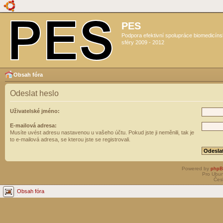
PES
Podpora efektivní spolupráce biomedicín
sféry 2009 - 2012
Obsah fóra
Odeslat heslo
Uživatelské jméno:
E-mailová adresa:
Musíte uvést adresu nastavenou u vašeho účtu. Pokud jste ji neměnili, tak je
to e-mailová adresa, se kterou jste se registrovali.
Powered by
php
Pro Ubun
Čes
Obsah fóra