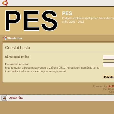
PES
Podpora efektivní spolupráce biomedicín
sféry 2009 - 2012
Obsah fóra
Odeslat heslo
Uživatelské jméno:
E-mailová adresa:
Musíte uvést adresu nastavenou u vašeho účtu. Pokud jste ji neměnili, tak je
to e-mailová adresa, se kterou jste se registrovali.
Powered by
php
Pro Ubun
Čes
Obsah fóra