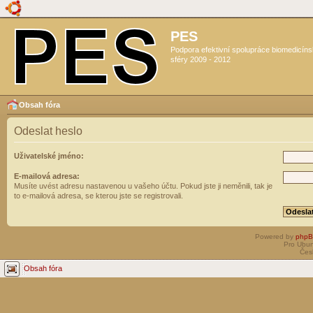
PES
Podpora efektivní spolupráce biomedicín
sféry 2009 - 2012
Obsah fóra
Odeslat heslo
Uživatelské jméno:
E-mailová adresa:
Musíte uvést adresu nastavenou u vašeho účtu. Pokud jste ji neměnili, tak je
to e-mailová adresa, se kterou jste se registrovali.
Powered by
php
Pro Ubun
Čes
Obsah fóra