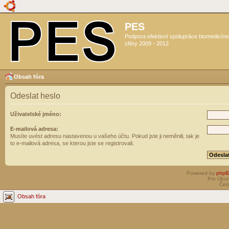
PES
Podpora efektivní spolupráce biomedicín
sféry 2009 - 2012
Obsah fóra
Odeslat heslo
Uživatelské jméno:
E-mailová adresa:
Musíte uvést adresu nastavenou u vašeho účtu. Pokud jste ji neměnili, tak je
to e-mailová adresa, se kterou jste se registrovali.
Powered by
php
Pro Ubun
Čes
Obsah fóra